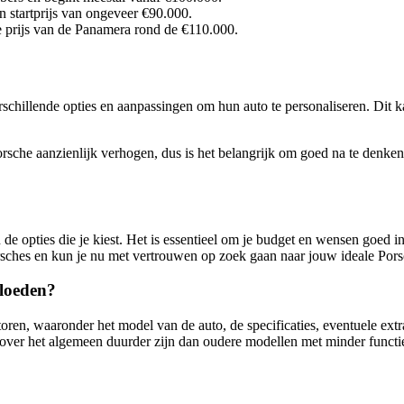
 startprijs van ongeveer €90.000.
e prijs van de Panamera rond de €110.000.
schillende opties en aanpassingen om hun auto te personaliseren. Dit ka
sche aanzienlijk verhogen, dus is het belangrijk om goed na te denken 
e opties die je kiest. Het is essentieel om je budget en wensen goed in
 Porsches en kun je nu met vertrouwen op zoek gaan naar jouw ideale Por
vloeden?
en, waaronder het model van de auto, de specificaties, eventuele extra o
 over het algemeen duurder zijn dan oudere modellen met minder functi