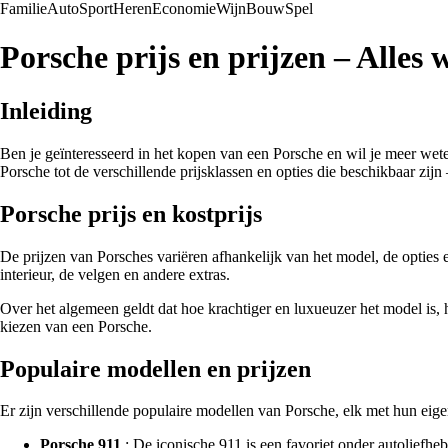
Familie
Auto
Sport
Heren
Economie
Wijn
Bouw
Spel
Porsche prijs en prijzen – Alles 
Inleiding
Ben je geïnteresseerd in het kopen van een Porsche en wil je meer weten
Porsche tot de verschillende prijsklassen en opties die beschikbaar zij
Porsche prijs en kostprijs
De prijzen van Porsches variëren afhankelijk van het model, de opties 
interieur, de velgen en andere extras.
Over het algemeen geldt dat hoe krachtiger en luxueuzer het model is, ho
kiezen van een Porsche.
Populaire modellen en prijzen
Er zijn verschillende populaire modellen van Porsche, elk met hun eige
Porsche 911
: De iconische 911 is een favoriet onder autoliefhe