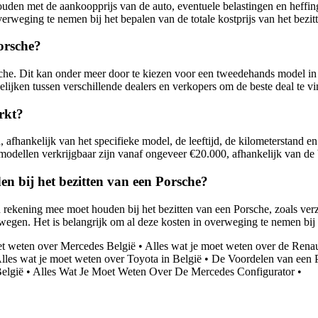
uden met de aankoopprijs van de auto, eventuele belastingen en heffi
verweging te nemen bij het bepalen van de totale kostprijs van het bezi
orsche?
sche. Dit kan onder meer door te kiezen voor een tweedehands model in 
elijken tussen verschillende dealers en verkopers om de beste deal te v
rkt?
afhankelijk van het specifieke model, de leeftijd, de kilometerstand en
modellen verkrijgbaar zijn vanaf ongeveer €20.000, afhankelijk van d
n bij het bezitten van een Porsche?
 rekening mee moet houden bij het bezitten van een Porsche, zoals verz
lwegen. Het is belangrijk om al deze kosten in overweging te nemen bij
et weten over Mercedes België
•
Alles wat je moet weten over de Rena
lles wat je moet weten over Toyota in België
•
De Voordelen van een
België
•
Alles Wat Je Moet Weten Over De Mercedes Configurator
•