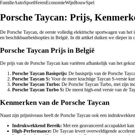
Familie
Auto
Sport
Heren
Economie
Wijn
Bouw
Spel
Porsche Taycan: Prijs, Kenmerke
De Porsche Taycan, de eerste volledig elektrische sportwagen van het i
en beschikbaarheidsopties in België. In dit artikel duiken we dieper in
Porsche Taycan Prijs in België
De prijs van de Porsche Taycan kan variëren afhankelijk van het gekoz
Porsche Taycan Basisprijs:
De basisprijs van de Porsche Taycan
Porsche Taycan S:
Voor de meer krachtige Taycan S-versie kunne
Porsche Taycan Turbo:
De Porsche Taycan Turbo, met zijn indru
Porsche Taycan Turbo S:
De meest high-end versie van de Tayc
Kenmerken van de Porsche Taycan
Naast zijn prijsniveaus heeft de Porsche Taycan ook een indrukwekken
Indrukwekkend Bereik:
Met een geavanceerd accupakket kan d
High-Performance:
De Taycan levert overweldigende acceleratie