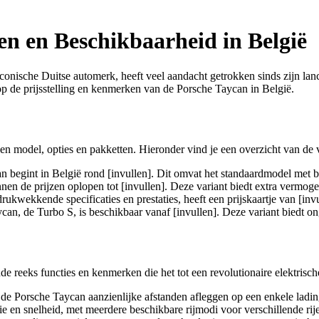
n en Beschikbaarheid in België
conische Duitse automerk, heeft veel aandacht getrokken sinds zijn lanc
 op de prijsstelling en kenmerken van de Porsche Taycan in België.
en model, opties en pakketten. Hieronder vind je een overzicht van de 
 begint in België rond [invullen]. Dit omvat het standaardmodel met bas
n de prijzen oplopen tot [invullen]. Deze variant biedt extra vermogen
kwekkende specificaties en prestaties, heeft een prijskaartje van [invu
an, de Turbo S, is beschikbaar vanaf [invullen]. Deze variant biedt on
de reeks functies en kenmerken die het tot een revolutionaire elektri
e Porsche Taycan aanzienlijke afstanden afleggen op een enkele ladin
 en snelheid, met meerdere beschikbare rijmodi voor verschillende rij