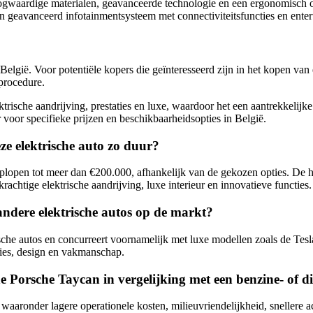
oogwaardige materialen, geavanceerde technologie en een ergonomisch 
 geavanceerd infotainmentsysteem met connectiviteitsfuncties en enter
 België. Voor potentiële kopers die geïnteresseerd zijn in het kopen v
lprocedure.
ische aandrijving, prestaties en luxe, waardoor het een aantrekkelijke
voor specifieke prijzen en beschikbaarheidsopties in België.
ze elektrische auto zo duur?
oplopen tot meer dan €200.000, afhankelijk van de gekozen opties. De
rachtige elektrische aandrijving, luxe interieur en innovatieve functies.
andere elektrische autos op de markt?
ische autos en concurreert voornamelijk met luxe modellen zoals de Te
ties, design en vakmanschap.
he Porsche Taycan in vergelijking met een benzine- of d
waaronder lagere operationele kosten, milieuvriendelijkheid, snellere ac