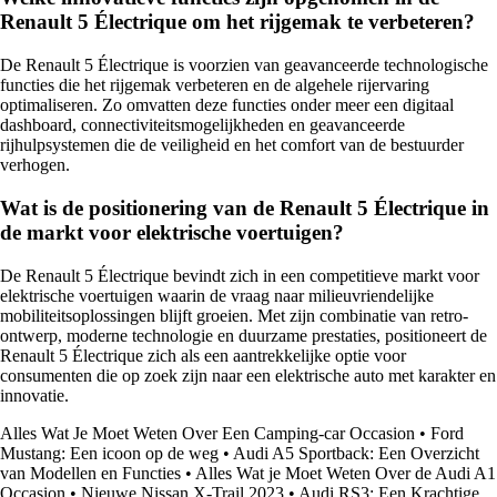
Renault 5 Électrique om het rijgemak te verbeteren?
De Renault 5 Électrique is voorzien van geavanceerde technologische
functies die het rijgemak verbeteren en de algehele rijervaring
optimaliseren. Zo omvatten deze functies onder meer een digitaal
dashboard, connectiviteitsmogelijkheden en geavanceerde
rijhulpsystemen die de veiligheid en het comfort van de bestuurder
verhogen.
Wat is de positionering van de Renault 5 Électrique in
de markt voor elektrische voertuigen?
De Renault 5 Électrique bevindt zich in een competitieve markt voor
elektrische voertuigen waarin de vraag naar milieuvriendelijke
mobiliteitsoplossingen blijft groeien. Met zijn combinatie van retro-
ontwerp, moderne technologie en duurzame prestaties, positioneert de
Renault 5 Électrique zich als een aantrekkelijke optie voor
consumenten die op zoek zijn naar een elektrische auto met karakter en
innovatie.
Alles Wat Je Moet Weten Over Een Camping-car Occasion
•
Ford
Mustang: Een icoon op de weg
•
Audi A5 Sportback: Een Overzicht
van Modellen en Functies
•
Alles Wat je Moet Weten Over de Audi A1
Occasion
•
Nieuwe Nissan X-Trail 2023
•
Audi RS3: Een Krachtige