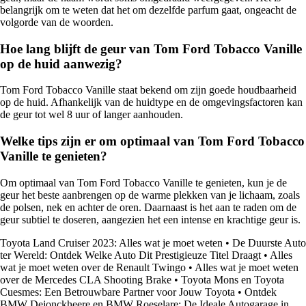
belangrijk om te weten dat het om dezelfde parfum gaat, ongeacht de
volgorde van de woorden.
Hoe lang blijft de geur van Tom Ford Tobacco Vanille
op de huid aanwezig?
Tom Ford Tobacco Vanille staat bekend om zijn goede houdbaarheid
op de huid. Afhankelijk van de huidtype en de omgevingsfactoren kan
de geur tot wel 8 uur of langer aanhouden.
Welke tips zijn er om optimaal van Tom Ford Tobacco
Vanille te genieten?
Om optimaal van Tom Ford Tobacco Vanille te genieten, kun je de
geur het beste aanbrengen op de warme plekken van je lichaam, zoals
de polsen, nek en achter de oren. Daarnaast is het aan te raden om de
geur subtiel te doseren, aangezien het een intense en krachtige geur is.
Toyota Land Cruiser 2023: Alles wat je moet weten
•
De Duurste Auto
ter Wereld: Ontdek Welke Auto Dit Prestigieuze Titel Draagt
•
Alles
wat je moet weten over de Renault Twingo
•
Alles wat je moet weten
over de Mercedes CLA Shooting Brake
•
Toyota Mons en Toyota
Cuesmes: Een Betrouwbare Partner voor Jouw Toyota
•
Ontdek
BMW Dejonckheere en BMW Roeselare: De Ideale Autogarage in