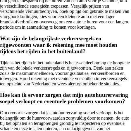
Om geld te besparen bij het huren van een auto voor je vakantie, kun
je verschillende strategieën toepassen. Vergelijk prijzen van
verschillende verhuurbedrijven, boek op tijd om gebruik te maken van
vroegboekkortingen, kies voor een kleinere auto met een lager
brandstofverbruik en overweeg om een auto te huren voor een langere
periode om in aanmerking te komen voor kortingen.
Wat zijn de belangrijkste verkeersregels en
rijgewoonten waar ik rekening mee moet houden
tijdens het rijden in het buitenland?
Tijdens het rijden in het buitenland is het essentieel om op de hoogte te
zijn van de lokale verkeersregels en rijgewoonten. Denk aan zaken
zoals de maximumsnelheden, voorrangssituaties, verkeersborden en
tolwegen. Houd rekening met eventuele verschillen in verkeersregels
ten opzichte van Nederland en wees alert op onbekende situaties.
Hoe kan ik ervoor zorgen dat mijn autohuurervaring
soepel verloopt en eventuele problemen voorkomen?
Om ervoor te zorgen dat je autohuurervaring soepel verloopt, is het
belangrijk om de huurvoorwaarden zorgvuldig door te nemen, de auto
bij het ophalen en terugbrengen grondig te inspecteren op eventuele
schade en deze te laten noteren, en contactgegevens van het