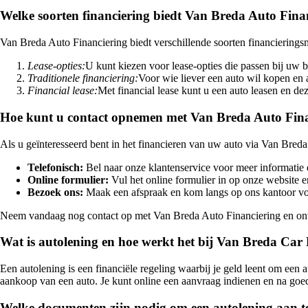
Welke soorten financiering biedt Van Breda Auto Fina
Van Breda Auto Financiering biedt verschillende soorten financiering
Lease-opties:
U kunt kiezen voor lease-opties die passen bij uw 
Traditionele financiering:
Voor wie liever een auto wil kopen en 
Financial lease:
Met financial lease kunt u een auto leasen en dez
Hoe kunt u contact opnemen met Van Breda Auto Fin
Als u geïnteresseerd bent in het financieren van uw auto via Van Bred
Telefonisch:
Bel naar onze klantenservice voor meer informatie 
Online formulier:
Vul het online formulier in op onze website 
Bezoek ons:
Maak een afspraak en kom langs op ons kantoor voo
Neem vandaag nog contact op met Van Breda Auto Financiering en ont
Wat is autolening en hoe werkt het bij Van Breda Car
Een autolening is een financiële regeling waarbij je geld leent om een a
aankoop van een auto. Je kunt online een aanvraag indienen en na goedk
Welke documenten zijn nodig om een autolening aan t