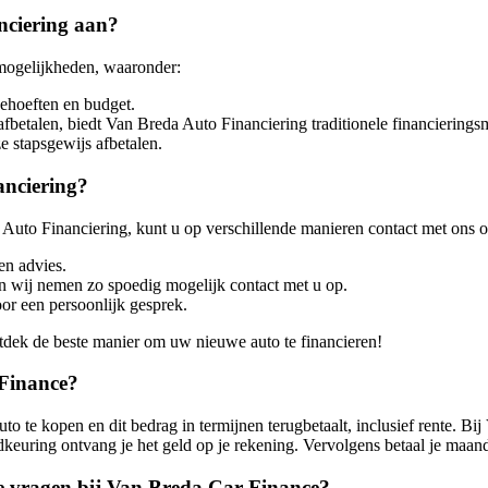
nciering aan?
smogelijkheden, waaronder:
behoeften en budget.
afbetalen, biedt Van Breda Auto Financiering traditionele financiering
e stapsgewijs afbetalen.
anciering?
a Auto Financiering, kunt u op verschillende manieren contact met ons
en advies.
en wij nemen zo spoedig mogelijk contact met u op.
r een persoonlijk gesprek.
dek de beste manier om uw nieuwe auto te financieren!
 Finance?
uto te kopen en dit bedrag in termijnen terugbetaalt, inclusief rente. B
euring ontvang je het geld op je rekening. Vervolgens betaal je maande
e vragen bij Van Breda Car Finance?