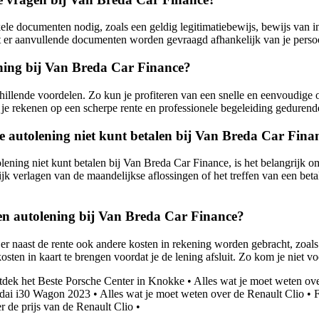
e documenten nodig, zoals een geldig legitimatiebewijs, bewijs van ink
t er aanvullende documenten worden gevraagd afhankelijk van je persoon
ening bij Van Breda Car Finance?
chillende voordelen. Zo kun je profiteren van een snelle en eenvoudige
e rekenen op een scherpe rente en professionele begeleiding gedurende
je autolening niet kunt betalen bij Van Breda Car Fina
ening niet kunt betalen bij Van Breda Car Finance, is het belangrijk o
ijk verlagen van de maandelijkse aflossingen of het treffen van een bet
een autolening bij Van Breda Car Finance?
er naast de rente ook andere kosten in rekening worden gebracht, zoals 
en in kaart te brengen voordat je de lening afsluit. Zo kom je niet voor
dek het Beste Porsche Center in Knokke
•
Alles wat je moet weten ov
ndai i30 Wagon 2023
•
Alles wat je moet weten over de Renault Clio
•
F
r de prijs van de Renault Clio
•