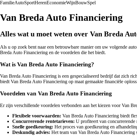
Familie
Auto
Sport
Heren
Economie
Wijn
Bouw
Spel
Van Breda Auto Financiering
Alles wat u moet weten over Van Breda Aut
Als u op zoek bent naar een betrouwbare manier om uw volgende auto te
Breda Auto Financiering en de voordelen die het biedt.
Wat is Van Breda Auto Financiering?
Van Breda Auto Financiering is een gespecialiseerd bedrijf dat zich ric
biedt Van Breda Auto Financiering op maat gemaakte financiële oplossi
Voordelen van Van Breda Auto Financiering
Er zijn verschillende voordelen verbonden aan het kiezen voor Van Br
Flexibele voorwaarden:
Van Breda Auto Financiering biedt flexi
Concurrerende rentetarieven:
U profiteert van concurrerende 
Snelle goedkeuring:
Het proces van goedkeuring en afhandeling 
Deskundig advies:
Het team van Van Breda Auto Financiering s