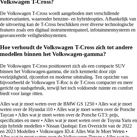
Volkswagen T-Cross?
De Volkswagen T-Cross wordt aangeboden met verschillende
motorvarianten, waaronder benzine- en hybrideopties. Afhankelijk van
de uitvoering kan de T-Cross beschikken over diverse technologische
features zoals een digitaal instrumentenpaneel, infotainmentsysteem en
geavanceerde veiligheidssystemen.
Hoe verhoudt de Volkswagen T-Cross zich tot andere
modellen binnen het Volkswagen-gamma?
De Volkswagen T-Cross positioneert zich als een compacte SUV
binnen het Volkswagen-gamma, die zich kenmerkt door zijn
veelzijdigheid, rijcomfort en moderne uitstraling. Ten opzichte van
bijvoorbeeld de Volkswagen T-Roc is de T-Cross compacter en meer
gericht op stadsgebruik, terwijl het toch voldoende ruimte en comfort
biedt voor lange ritten.
Alles wat je moet weten over de BMW GS 1250
•
Alles wat je moet
weten over de Hyundai i10
•
Alles wat je moet weten over de Porsche
Taycan
•
Alles wat je moet weten over de Porsche GT3: prijs,
specificaties en meer
•
Alles wat je moet weten over de Toyota Yaris en
zijn hybride modellen
•
Nissan Qashqai: Een Overzicht van de 2022
en 2023 Modellen
•
Volkswagen ID.4: Alles Wat Je Moet Weten
•
Alles wat je moet weten over de Volkswagen Tiguan
•
Alles wat je