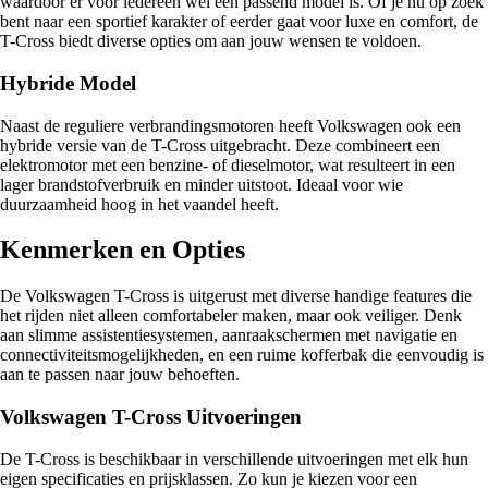
waardoor er voor iedereen wel een passend model is. Of je nu op zoek
bent naar een sportief karakter of eerder gaat voor luxe en comfort, de
T-Cross biedt diverse opties om aan jouw wensen te voldoen.
Hybride Model
Naast de reguliere verbrandingsmotoren heeft Volkswagen ook een
hybride versie van de T-Cross uitgebracht. Deze combineert een
elektromotor met een benzine- of dieselmotor, wat resulteert in een
lager brandstofverbruik en minder uitstoot. Ideaal voor wie
duurzaamheid hoog in het vaandel heeft.
Kenmerken en Opties
De Volkswagen T-Cross is uitgerust met diverse handige features die
het rijden niet alleen comfortabeler maken, maar ook veiliger. Denk
aan slimme assistentiesystemen, aanraakschermen met navigatie en
connectiviteitsmogelijkheden, en een ruime kofferbak die eenvoudig is
aan te passen naar jouw behoeften.
Volkswagen T-Cross Uitvoeringen
De T-Cross is beschikbaar in verschillende uitvoeringen met elk hun
eigen specificaties en prijsklassen. Zo kun je kiezen voor een