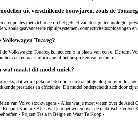
modellen uit verschillende bouwjaren, zoals de Touareg
 en updates met zich mee op het gebied van design, technologie, prest
en, zoals geavanceerde rijhulpsystemen, connectiviteitsoplossingen en 
de Volkswagen Tuareg?
el de Volkswagen Touareg is, met een o in plaats van een u. De term V
bij het zoeken naar informatie of het bespreken van de auto.
n wat maakt dit model uniek?
-reeks, dat wordt gekenmerkt door een krachtige plug-in hybride aand
ekkende prestaties en efficiëntie. Dit model onderscheidt zich door zi
delen van Volvo stockwagens
•
Alles wat je moet weten over de Audi 
e Renault Kadjar
•
Alles wat je moet weten over de elektrische Volvo
behoeften
•
Prijzen Tesla in België en Waar Te Koop
•