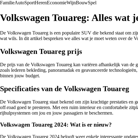
Familie
Auto
Sport
Heren
Economie
Wijn
Bouw
Spel
Volkswagen Touareg: Alles wat j
De Volkswagen Touareg is een populaire SUV die bekend staat om zijn st
wat wils. In dit artikel bespreken we alles wat je moet weten over de V
Volkswagen Touareg prijs
De prijs van de Volkswagen Touareg kan variëren afhankelijk van de ge
zoals lederen bekleding, panoramadak en geavanceerde technologieën, ka
binnen jouw budget.
Specificaties van de Volkswagen Touareg
De Volkswagen Touareg staat bekend om zijn krachtige prestaties en 
off-road goed te presteren. Met een ruim interieur en comfortabele zitp
rijhulpsystemen om jou en jouw passagiers te beschermen.
Volkswagen Touareg 2024: Wat is er nieuw?
De Volkswagen Touareg 2024 belooft weer enkele interessante updates 