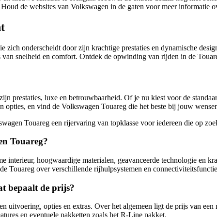
eg. Houd de websites van Volkswagen in de gaten voor meer informatie 
t
 zich onderscheidt door zijn krachtige prestaties en dynamische desig
rs van snelheid en comfort. Ontdek de opwinding van rijden in de Touare
n prestaties, luxe en betrouwbaarheid. Of je nu kiest voor de standaar
en opties, en vind de Volkswagen Touareg die het beste bij jouw wensen
agen Touareg een rijervaring van topklasse voor iedereen die op zoek 
gen Touareg?
interieur, hoogwaardige materialen, geavanceerde technologie en kracht
 Touareg over verschillende rijhulpsystemen en connectiviteitsfuncties
t bepaalt de prijs?
n uitvoering, opties en extras. Over het algemeen ligt de prijs van ee
eatures en eventuele pakketten zoals het R-Line pakket.