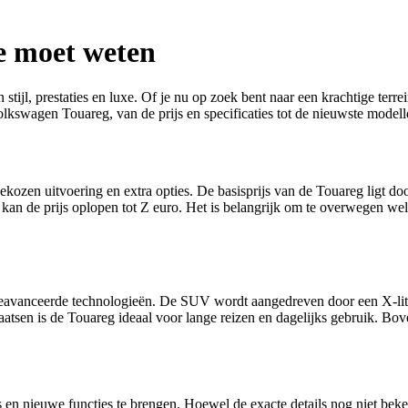
e moet weten
ijl, prestaties en luxe. Of je nu op zoek bent naar een krachtige terr
olkswagen Touareg, van de prijs en specificaties tot de nieuwste modell
kozen uitvoering en extra opties. De basisprijs van de Touareg ligt do
n de prijs oplopen tot Z euro. Het is belangrijk om te overwegen welke 
geavanceerde technologieën. De SUV wordt aangedreven door een X-lit
laatsen is de Touareg ideaal voor lange reizen en dagelijks gebruik. Bo
en nieuwe functies te brengen. Hoewel de exacte details nog niet beke