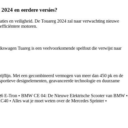
 2024 en eerdere versies?
aties en veiligheid. De Touareg 2024 zal naar verwachting nieuwe
efficiëntere motoren.
olkswagen Tuareg is een veelvoorkomende spelfout die verwijst naar
rijflijn. Met een gecombineerd vermogen van meer dan 450 pk en de
jn sportieve designelementen, geavanceerde technologie en duurzame
Q6 E-Tron
•
BMW CE 04: De Nieuwe Elektrische Scooter van BMW
•
 XC40
•
Alles wat je moet weten over de Mercedes Sprinter
•