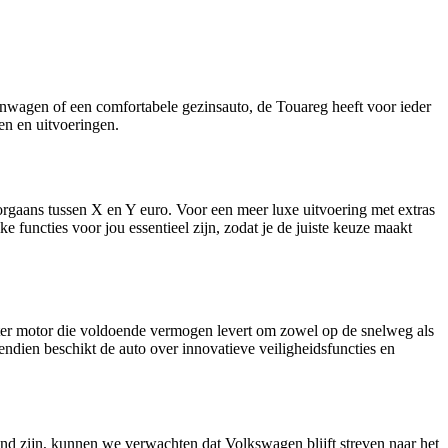
einwagen of een comfortabele gezinsauto, de Touareg heeft voor ieder
en en uitvoeringen.
orgaans tussen X en Y euro. Voor een meer luxe uitvoering met extras
functies voor jou essentieel zijn, zodat je de juiste keuze maakt
er motor die voldoende vermogen levert om zowel op de snelweg als
vendien beschikt de auto over innovatieve veiligheidsfuncties en
nd zijn, kunnen we verwachten dat Volkswagen blijft streven naar het