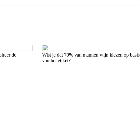
pireer de
Wist je dat 70% van mannen wijn kiezen op basis
van het etiket?