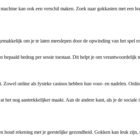
ste machine kan ook een verschil maken. Zoek naar gokkasten met een h
emakkelijk om je te laten meeslepen door de opwinding van het spel en m
n bepaald bedrag per sessie toestaat. Dit helpt je om verantwoordelijk 
 Zowel online als fysieke casinos hebben hun voor- en nadelen. Online
 het nog aantrekkelijker maakt. Aan de andere kant, als je de sociale in
en houd rekening met je geestelijke gezondheid. Gokken kan leuk zijn, m