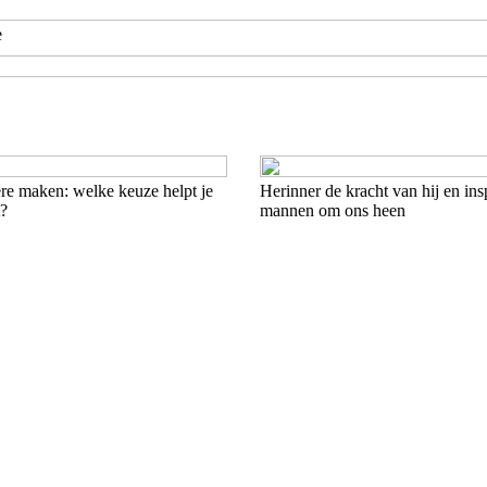
e
ère maken: welke keuze helpt je
Herinner de kracht van hij en ins
t?
mannen om ons heen