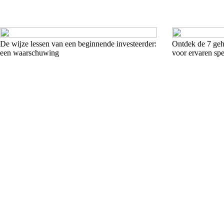
De wijze lessen van een beginnende investeerder:
Ontdek de 7 ge
een waarschuwing
voor ervaren spe